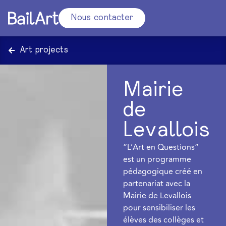
Nous contacter
Art projects
Mairie
de
Levallois
“L’Art en Questions”
est un programme
pédagogique créé en
partenariat avec la
Mairie de Levallois
pour sensibiliser les
élèves des collèges et