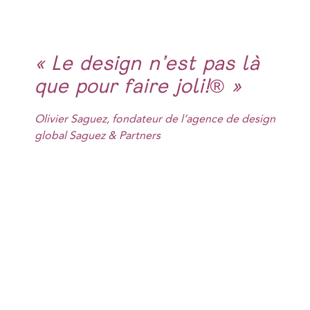
« Le design n’est pas là
que pour faire joli!® »
Olivier Saguez, fondateur de l’agence de design
global Saguez & Partners
3. La Fondation Saguez «
Le Design pour tous »
Convaincu que l’entreprise doit être citoyenne et solidaire,
Olivier Saguez met alors le design au service de son