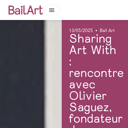
13/05/2025
Bail Art
Sharing
Art With
:
rencontre
avec
Olivier
Saguez,
fondateur