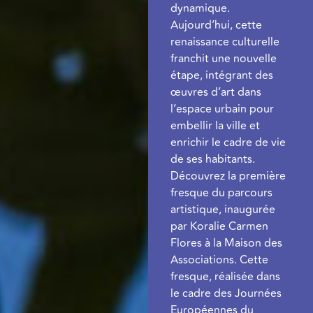
dynamique.
Aujourd’hui, cette
renaissance culturelle
franchit une nouvelle
étape, intégrant des
œuvres d’art dans
l’espace urbain pour
embellir la ville et
enrichir le cadre de vie
de ses habitants.
Découvrez la première
fresque du parcours
artistique, inaugurée
par Koralie Carmen
Flores à la Maison des
Associations. Cette
fresque, réalisée dans
le cadre des Journées
Européennes du