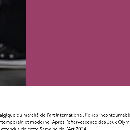
algique du marché de l’art international. Foires incontournabl
 contemporain et moderne. Après l’effervescence des Jeux Oly
s attendus de cette Semaine de l’Art 2024.