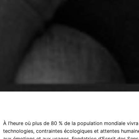
À l’heure où plus de 80 % de la population mondiale vivra e
technologies, contraintes écologiques et attentes humaines,
aux émotions et aux usages. Fondatrice d’Esprit des Sens