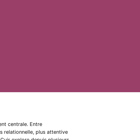
ent centrale. Entre
 relationnelle, plus attentive
 Cuir
explore depuis plusieurs