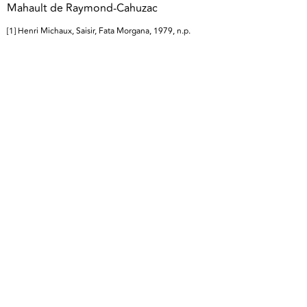
Mahault de Raymond-Cahuzac
[1] Henri Michaux, Saisir, Fata Morgana, 1979, n.p.
Titoli di giornale
Articoli simili