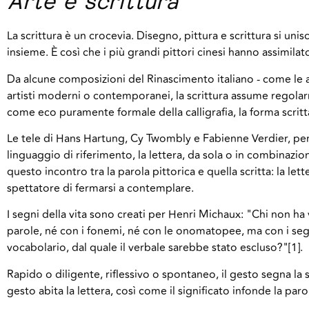
Arte e scrittura
La scrittura è un crocevia. Disegno, pittura e scrittura si unisc
insieme. È così che i più grandi pittori cinesi hanno assimilato 
Da alcune composizioni del Rinascimento italiano - come le an
artisti moderni o contemporanei, la scrittura assume regolar
come eco puramente formale della calligrafia, la forma scritt
Le tele di Hans Hartung, Cy Twombly e Fabienne Verdier, per 
linguaggio di riferimento, la lettera, da sola o in combinazio
questo incontro tra la parola pittorica e quella scritta: la lett
spettatore di fermarsi a contemplare.
I segni della vita sono creati per Henri Michaux: "Chi non ha v
parole, né con i fonemi, né con le onomatopee, ma con i segn
vocabolario, dal quale il verbale sarebbe stato escluso?"[1].
Rapido o diligente, riflessivo o spontaneo, il gesto segna la 
gesto abita la lettera, così come il significato infonde la par