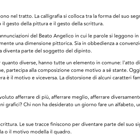
ono nel tratto. La calligrafia si colloca tra la forma del suo seg
il gesto della pittura e il gesto della scrittura.
nunciazioni del Beato Angelico in cui le parole si leggono in l
mente una dimensione pittorica. Sia in obbedienza a convenzion
a diventa parte del soggetto del dipinto.
quanto diverse, hanno tutte un elemento in comune: l'atto di 
ne, partecipa alla composizione come motivo a sé stante. Oggi l
era è il motivo e viceversa. La distorsione di alcuni caratteri fa
oluto afferrare di più, afferrare meglio, afferrare diversamente
i grafici? Chi non ha desiderato un giorno fare un alfabeto, un
scrittura. Le sue tracce finiscono per diventare parte del suo s
ola o il motivo modella il quadro.