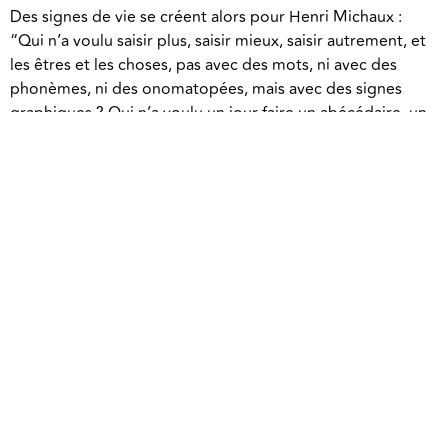
Des signes de vie se créent alors pour Henri Michaux :
“Qui n’a voulu saisir plus, saisir mieux, saisir autrement, et
les êtres et les choses, pas avec des mots, ni avec des
phonèmes, ni des onomatopées, mais avec des signes
graphiques ? Qui n’a voulu un jour faire un abécédaire, un
bestiaire, et même tout un vocabulaire, d’où le verbal
serait exclu ?”[1]
Rapide ou appliqué, réfléchi ou spontané, le geste marque
l’écriture. Ses traces finissent par faire partie de sa
signification, semble-t-il. L’écho du geste habite la lettre,
tout comme le sens infuse le mot, ou le motif façonne le
tableau.
Mahault de Raymond-Cahuzac
[1] Henri Michaux, Saisir, Fata Morgana, 1979, n.p.